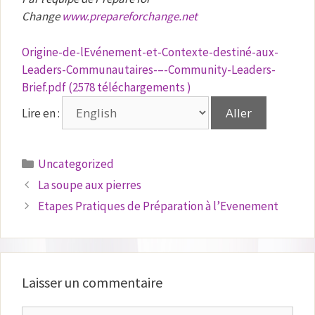
Change
www.prepareforchange.net
Origine-de-lEvénement-et-Contexte-destiné-aux-
Leaders-Communautaires-–-Community-Leaders-
Brief.pdf (2578 téléchargements )
Lire en :
Catégories
Uncategorized
La soupe aux pierres
Etapes Pratiques de Préparation à l’Evenement
Laisser un commentaire
Commentaire