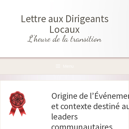
Aller
au
Lettre aux Dirigeants
contenu
Locaux
L'heure de la transition
Menu
Origine de l’Événeme
et contexte destiné a
leaders
communautaires